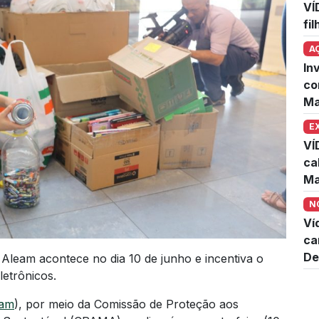
VÍ
fi
A
In
co
Ma
E
VÍ
ca
Ma
N
Ví
ca
De
 Aleam acontece no dia 10 de junho e incentiva o
letrônicos.
eam
), por meio da Comissão de Proteção aos