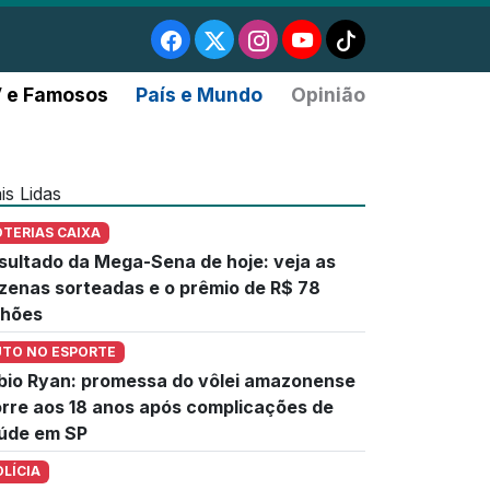
 e Famosos
País e Mundo
Opinião
is Lidas
OTERIAS CAIXA
sultado da Mega-Sena de hoje: veja as
zenas sorteadas e o prêmio de R$ 78
lhões
UTO NO ESPORTE
bio Ryan: promessa do vôlei amazonense
rre aos 18 anos após complicações de
úde em SP
OLÍCIA