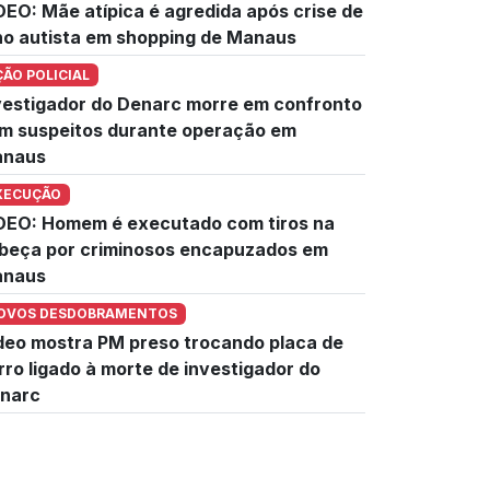
DEO: Mãe atípica é agredida após crise de
lho autista em shopping de Manaus
ÇÃO POLICIAL
vestigador do Denarc morre em confronto
m suspeitos durante operação em
naus
XECUÇÃO
DEO: Homem é executado com tiros na
beça por criminosos encapuzados em
naus
OVOS DESDOBRAMENTOS
deo mostra PM preso trocando placa de
rro ligado à morte de investigador do
narc