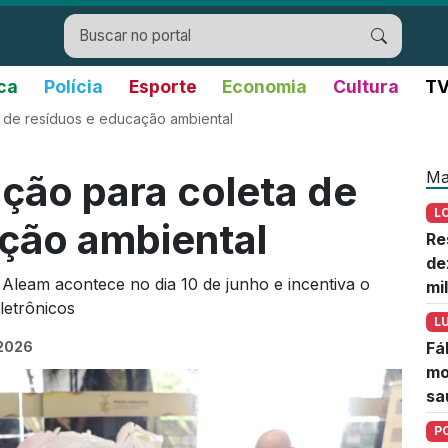
ica
Polícia
Esporte
Economia
Cultura
TV
 de resíduos e educação ambiental
Ma
ção para coleta de
L
ção ambiental
Re
de
 Aleam acontece no dia 10 de junho e incentiva o
mi
eletrônicos
L
 2026
Fá
mo
sa
P