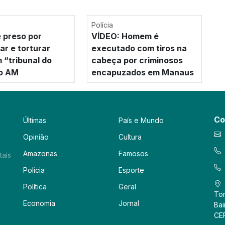
Polícia
 preso por
VÍDEO: Homem é
ar e torturar
executado com tiros na
 “tribunal do
cabeça por criminosos
no AM
encapuzados em Manaus
Co
Últimas
País e Mundo
Opinião
Cultura
Amazonas
Famosos
tais
Polícia
Esporte
Política
Geral
Tor
Economia
Jornal
Bai
CE