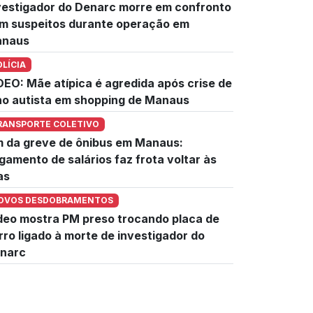
vestigador do Denarc morre em confronto
m suspeitos durante operação em
naus
OLÍCIA
DEO: Mãe atípica é agredida após crise de
lho autista em shopping de Manaus
RANSPORTE COLETIVO
m da greve de ônibus em Manaus:
gamento de salários faz frota voltar às
as
OVOS DESDOBRAMENTOS
deo mostra PM preso trocando placa de
rro ligado à morte de investigador do
narc