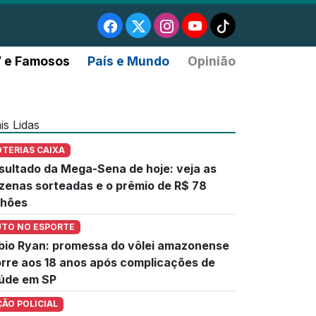
 e Famosos
País e Mundo
Opinião
is Lidas
OTERIAS CAIXA
sultado da Mega-Sena de hoje: veja as
zenas sorteadas e o prêmio de R$ 78
lhões
UTO NO ESPORTE
bio Ryan: promessa do vôlei amazonense
rre aos 18 anos após complicações de
úde em SP
ÇÃO POLICIAL