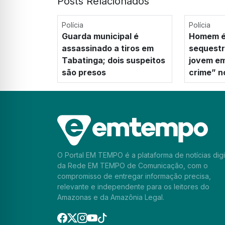
Posts Relacionados
Polícia
Polícia
Guarda municipal é
Homem é
assassinado a tiros em
sequestr
Tabatinga; dois suspeitos
jovem em
são presos
crime” 
O Portal EM TEMPO é a plataforma de notícias digi
da Rede EM TEMPO de Comunicação, com o
compromisso de entregar informação precisa,
relevante e independente para os leitores do
Amazonas e da Amazônia Legal.