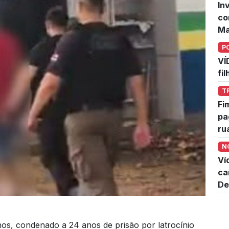
In
co
Ma
P
VÍ
fi
T
Fi
pa
ru
N
Ví
ca
De
s, condenado a 24 anos de prisão por latrocínio