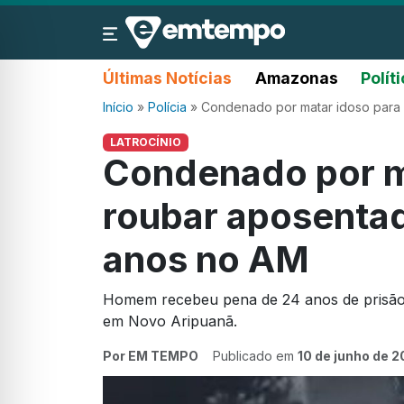
Últimas Notícias
Amazonas
Polít
Início
»
Polícia
»
Condenado por matar idoso para 
LATROCÍNIO
Condenado por m
roubar aposentad
anos no AM
Homem recebeu pena de 24 anos de prisão 
em Novo Aripuanã.
Por EM TEMPO
Publicado em
10 de junho de 