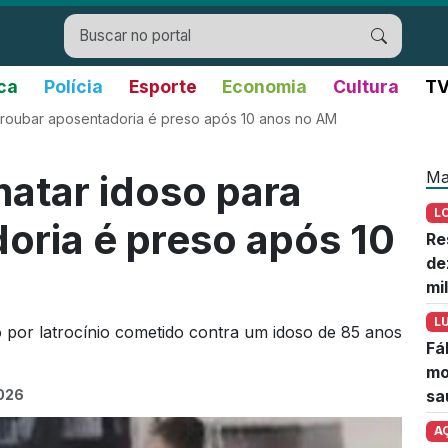
ica
Polícia
Esporte
Economia
Cultura
TV
roubar aposentadoria é preso após 10 anos no AM
Ma
atar idoso para
L
oria é preso após 10
Re
de
mi
L
por latrocínio cometido contra um idoso de 85 anos
Fá
mo
2026
sa
A