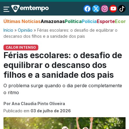
Últimas Notícias
Amazonas
Política
Polícia
Esporte
Econo
Início
»
Opinião
»
Férias escolares: o desafio de equilibrar o
descanso dos filhos e a sanidade dos pais
CALOR INTENSO
Férias escolares: o desafio de
equilibrar o descanso dos
filhos e a sanidade dos pais
O problema surge quando o dia perde completamente
o ritmo
Por Ana Claudia Pinto Oliveira
Publicado em
03 de julho de 2026