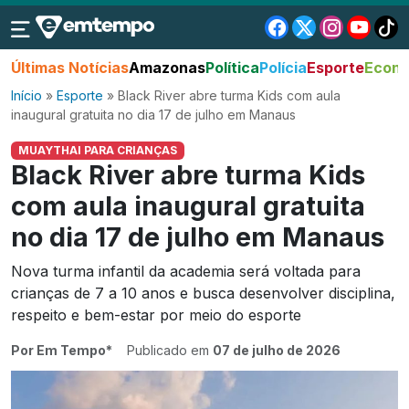
Últimas Notícias
Amazonas
Política
Polícia
Esporte
Econo
Início
»
Esporte
»
Black River abre turma Kids com aula
inaugural gratuita no dia 17 de julho em Manaus
MUAYTHAI PARA CRIANÇAS
Black River abre turma Kids
com aula inaugural gratuita
no dia 17 de julho em Manaus
Nova turma infantil da academia será voltada para
crianças de 7 a 10 anos e busca desenvolver disciplina,
respeito e bem-estar por meio do esporte
Por Em Tempo*
Publicado em
07 de julho de 2026