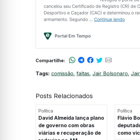
Compartilhe:
Tags:
comissão
,
faltas
,
Jair Bolsonaro
,
Jai
Posts Relacionados
Política
Política
David Almeida lança plano
Flávio B
de governo com obras
deputado
viárias e recuperação de
como vi