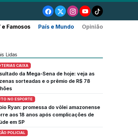
 e Famosos
País e Mundo
Opinião
is Lidas
OTERIAS CAIXA
sultado da Mega-Sena de hoje: veja as
zenas sorteadas e o prêmio de R$ 78
lhões
UTO NO ESPORTE
bio Ryan: promessa do vôlei amazonense
rre aos 18 anos após complicações de
úde em SP
ÇÃO POLICIAL