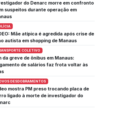
vestigador do Denarc morre em confronto
m suspeitos durante operação em
naus
OLÍCIA
DEO: Mãe atípica é agredida após crise de
lho autista em shopping de Manaus
RANSPORTE COLETIVO
m da greve de ônibus em Manaus:
gamento de salários faz frota voltar às
as
OVOS DESDOBRAMENTOS
deo mostra PM preso trocando placa de
rro ligado à morte de investigador do
narc