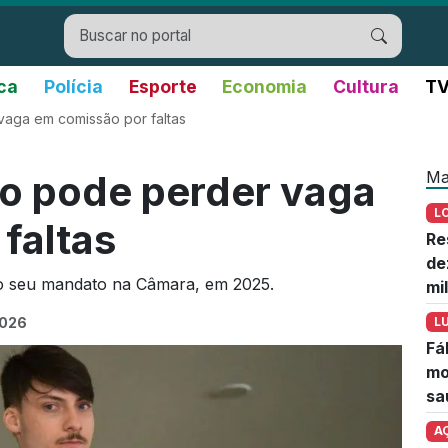
ica
Polícia
Esporte
Economia
Cultura
TV
vaga em comissão por faltas
Ma
ro pode perder vaga
L
faltas
Re
de
 do seu mandato na Câmara, em 2025.
mi
2026
L
Fá
mo
sa
A