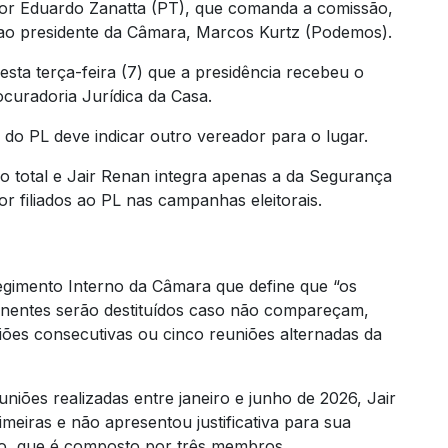
eador Eduardo Zanatta (PT), que comanda a comissão,
 ao presidente da Câmara, Marcos Kurtz (Podemos).
sta terça-feira (7) que a presidência recebeu o
ocuradoria Jurídica da Casa.
 do PL deve indicar outro vereador para o lugar.
 total e Jair Renan integra apenas a da Segurança
r filiados ao PL nas campanhas eleitorais.
egimento Interno da Câmara que define que “os
nentes serão destituídos caso não compareçam,
euniões consecutivas ou cinco reuniões alternadas da
niões realizadas entre janeiro e junho de 2026, Jair
meiras e não apresentou justificativa para sua
do, que é composto por três membros.