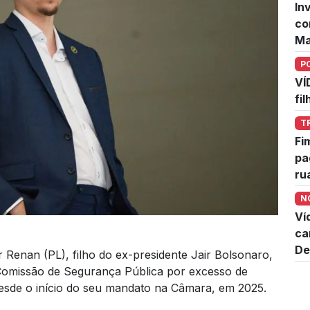
In
co
Ma
P
VÍ
fi
T
Fi
pa
ru
N
Ví
ca
De
 Renan (PL), filho do ex-presidente Jair Bolsonaro,
 Comissão de Segurança Pública por excesso de
o desde o início do seu mandato na Câmara, em 2025.