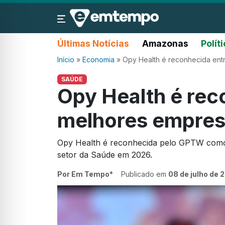
Últimas Notícias
Amazonas
Polít
Início
»
Economia
»
Opy Health é reconhecida entr
SAÚDE
Opy Health é rec
melhores empresa
Opy Health é reconhecida pelo GPTW como
setor da Saúde em 2026.
Por Em Tempo*
Publicado em
08 de julho de 