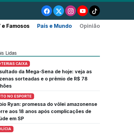
 e Famosos
País e Mundo
Opinião
is Lidas
OTERIAS CAIXA
sultado da Mega-Sena de hoje: veja as
zenas sorteadas e o prêmio de R$ 78
lhões
UTO NO ESPORTE
bio Ryan: promessa do vôlei amazonense
rre aos 18 anos após complicações de
úde em SP
OLÍCIA