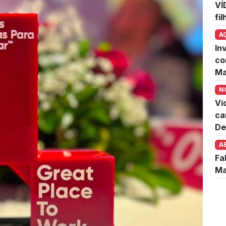
VÍ
fi
A
In
co
Ma
N
Ví
ca
De
A
Fa
Ma