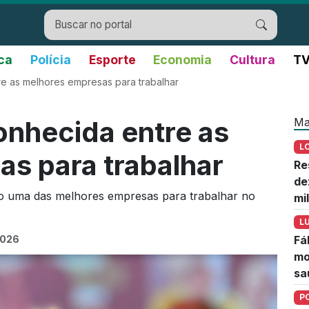
ica
Polícia
Esporte
Economia
Cultura
TV
e as melhores empresas para trabalhar
Ma
onhecida entre as
L
s para trabalhar
Re
de
 uma das melhores empresas para trabalhar no
mi
L
2026
Fá
mo
sa
P