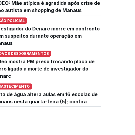
DEO: Mãe atípica é agredida após crise de
lho autista em shopping de Manaus
ÇÃO POLICIAL
vestigador do Denarc morre em confronto
m suspeitos durante operação em
naus
OVOS DESDOBRAMENTOS
deo mostra PM preso trocando placa de
rro ligado à morte de investigador do
narc
BASTECIMENTO
lta de água altera aulas em 16 escolas de
naus nesta quarta-feira (5); confira