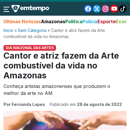
Últimas Notícias
Amazonas
Política
Polícia
Esporte
Econo
Início
»
Sem Categoria
»
Cantor e atriz fazem da Arte
combustível da vida no Amazonas
DIA NACIONAL DAS ARTES
Cantor e atriz fazem da Arte
combustível da vida no
Amazonas
Conheça artistas amazonenses que produzem o
melhor da arte no AM
Por Fernanda Lopes
Publicado em
28 de agosto de 2022