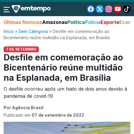
Últimas Notícias
Amazonas
Política
Polícia
Esporte
Econo
Início
»
Sem Categoria
»
Desfile em comemoração ao
Bicentenário reúne multidão na Esplanada, em Brasília
7 DE SETEMBRO
Desfile em comemoração ao
Bicentenário reúne multidão
na Esplanada, em Brasília
O desfile ocorreu após um hiato de dois anos devido à
pandemia de covid-19
Por Agência Brasil
Publicado em
07 de setembro de 2022