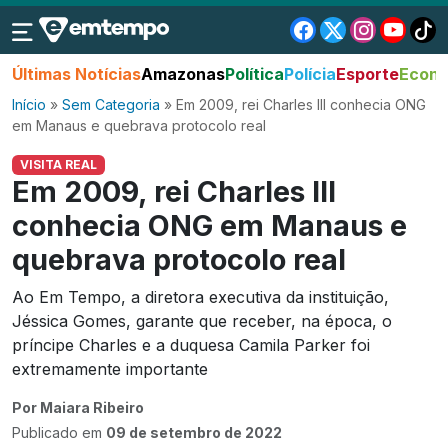
Últimas Notícias
Amazonas
Política
Polícia
Esporte
Econo
Início
»
Sem Categoria
»
Em 2009, rei Charles III conhecia ONG
em Manaus e quebrava protocolo real
VISITA REAL
Em 2009, rei Charles III
conhecia ONG em Manaus e
quebrava protocolo real
Ao Em Tempo, a diretora executiva da instituição,
Jéssica Gomes, garante que receber, na época, o
príncipe Charles e a duquesa Camila Parker foi
extremamente importante
Por Maiara Ribeiro
Publicado em
09 de setembro de 2022