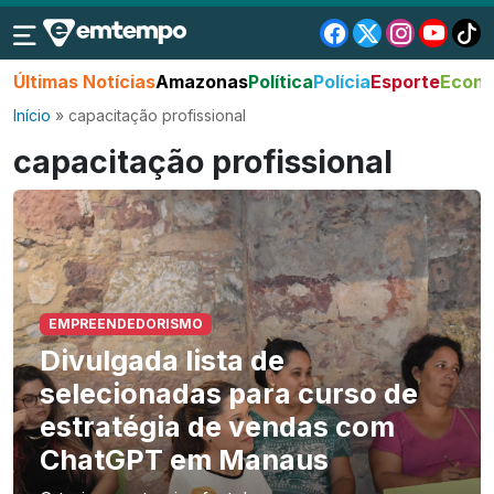
Últimas Notícias
Amazonas
Política
Polícia
Esporte
Econo
Início
»
capacitação profissional
capacitação profissional
EMPREENDEDORISMO
Divulgada lista de
selecionadas para curso de
estratégia de vendas com
ChatGPT em Manaus