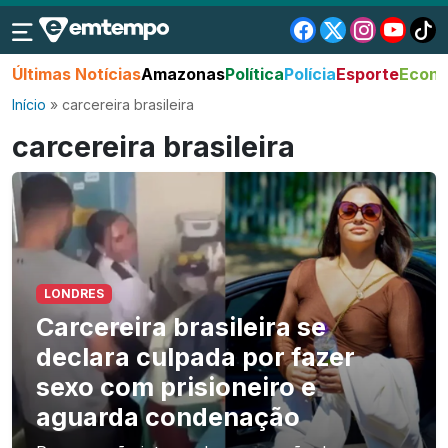
Últimas Notícias
Amazonas
Política
Polícia
Esporte
Econo
Início
»
carcereira brasileira
carcereira brasileira
LONDRES
Carcereira brasileira se
declara culpada por fazer
sexo com prisioneiro e
aguarda condenação