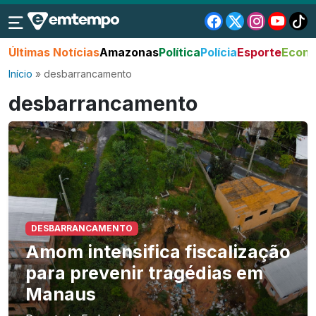
Últimas Notícias
Amazonas
Política
Polícia
Esporte
Econo
Início
»
desbarrancamento
desbarrancamento
DESBARRANCAMENTO
Amom intensifica fiscalização
para prevenir tragédias em
Manaus