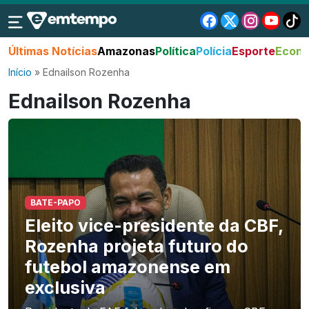
Últimas Notícias
Amazonas
Política
Polícia
Esporte
Econo
Início
»
Ednailson Rozenha
Ednailson Rozenha
BATE-PAPO
Eleito vice-presidente da CBF,
Rozenha projeta futuro do
futebol amazonense em
exclusiva