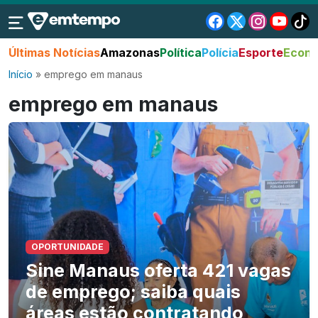
Últimas Notícias
Amazonas
Política
Polícia
Esporte
Econo
Início
»
emprego em manaus
emprego em manaus
OPORTUNIDADE
Sine Manaus oferta 421 vagas
de emprego; saiba quais
áreas estão contratando