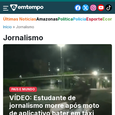
Últimas Notícias
Amazonas
Política
Polícia
Esporte
Econo
Início
»
Jornalismo
Jornalismo
PAÍS E MUNDO
VÍDEO: Estudante de
jornalismo morre após moto
de aplicativo bater em táxi