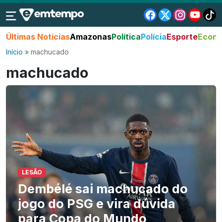
Últimas Notícias
Amazonas
Política
Polícia
Esporte
Econo
Início
»
machucado
machucado
LESÃO
Dembélé sai machucado do
jogo do PSG e vira dúvida
para Copa do Mundo