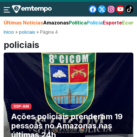
Últimas Notícias
Amazonas
Política
Polícia
Esporte
Econo
Início
»
policiais
»
Página 4
policiais
SSP-AM
Ações policiais prenderam 19
pessoas no Amazonas nas
últimas 24h