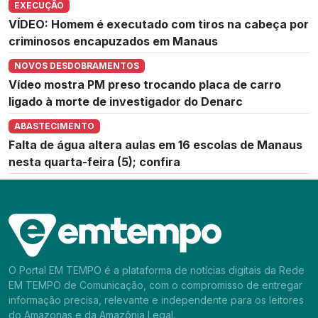
EXECUÇÃO
VÍDEO: Homem é executado com tiros na cabeça por
criminosos encapuzados em Manaus
NOVOS DESDOBRAMENTOS
Vídeo mostra PM preso trocando placa de carro
ligado à morte de investigador do Denarc
ABASTECIMENTO
Falta de água altera aulas em 16 escolas de Manaus
nesta quarta-feira (5); confira
O Portal EM TEMPO é a plataforma de notícias digitais da Rede
EM TEMPO de Comunicação, com o compromisso de entregar
informação precisa, relevante e independente para os leitores
do Amazonas e da Amazônia Legal.