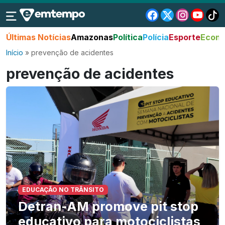
Últimas Notícias
Amazonas
Política
Polícia
Esporte
Econo
Início
»
prevenção de acidentes
prevenção de acidentes
EDUCAÇÃO NO TRÂNSITO
Detran-AM promove pit stop
educativo para motociclistas