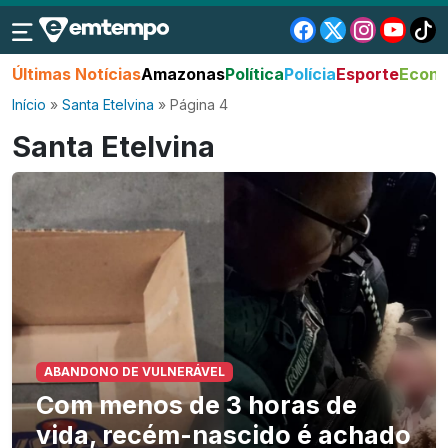
Últimas Notícias
Amazonas
Política
Polícia
Esporte
Econo
Início
»
Santa Etelvina
»
Página 4
Santa Etelvina
ABANDONO DE VULNERÁVEL
Com menos de 3 horas de
vida, recém-nascido é achado