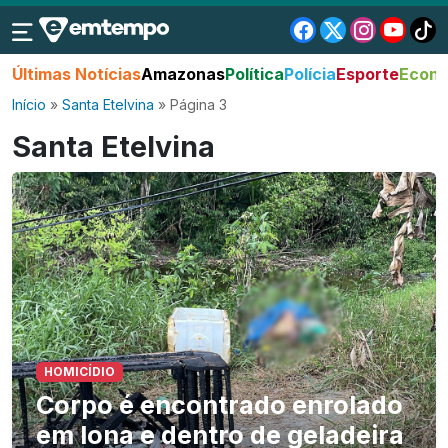
Últimas Notícias
Amazonas
Política
Polícia
Esporte
Econo
Início
»
Santa Etelvina
»
Página 3
Santa Etelvina
HOMICÍDIO
Corpo é encontrado enrolado
em lona e dentro de geladeira