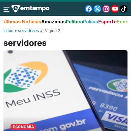
Últimas Notícias
Amazonas
Política
Polícia
Esporte
Econo
Início
»
servidores
»
Página 2
servidores
ECONOMIA