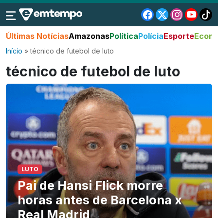
Últimas Notícias
Amazonas
Política
Polícia
Esporte
Econo
Início
»
técnico de futebol de luto
técnico de futebol de luto
LUTO
Pai de Hansi Flick morre
horas antes de Barcelona x
Real Madrid