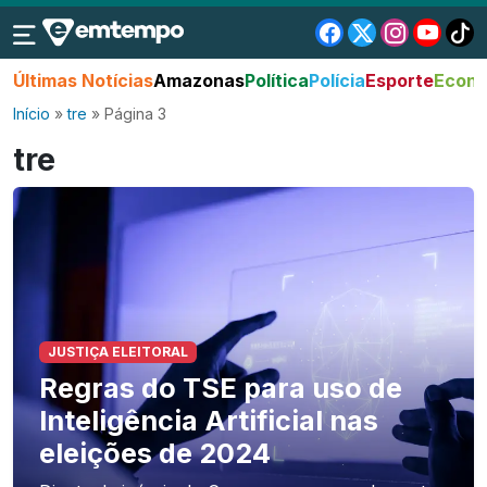
Últimas Notícias
Amazonas
Política
Polícia
Esporte
Econo
Início
»
tre
»
Página 3
tre
JUSTIÇA ELEITORAL
Regras do TSE para uso de
Inteligência Artificial nas
eleições de 2024