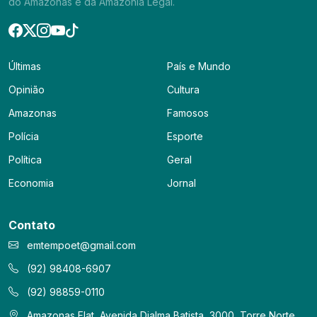
do Amazonas e da Amazônia Legal.
Últimas
País e Mundo
Opinião
Cultura
Amazonas
Famosos
Polícia
Esporte
Política
Geral
Economia
Jornal
Contato
emtempoet@gmail.com
(92) 98408-6907
(92) 98859-0110
Amazonas Flat, Avenida Djalma Batista, 3000, Torre Norte