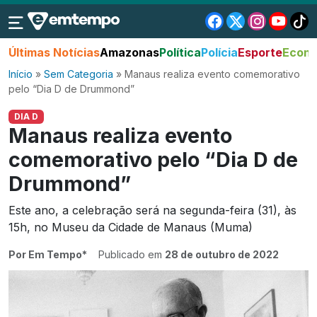
Últimas Notícias
Amazonas
Política
Polícia
Esporte
Econo
Início
»
Sem Categoria
»
Manaus realiza evento comemorativo
pelo “Dia D de Drummond”
DIA D
Manaus realiza evento
comemorativo pelo “Dia D de
Drummond”
Este ano, a celebração será na segunda-feira (31), às
15h, no Museu da Cidade de Manaus (Muma)
Por Em Tempo*
Publicado em
28 de outubro de 2022