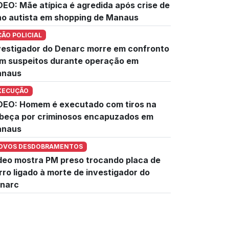
DEO: Mãe atípica é agredida após crise de
lho autista em shopping de Manaus
ÇÃO POLICIAL
vestigador do Denarc morre em confronto
m suspeitos durante operação em
naus
XECUÇÃO
DEO: Homem é executado com tiros na
beça por criminosos encapuzados em
naus
OVOS DESDOBRAMENTOS
deo mostra PM preso trocando placa de
rro ligado à morte de investigador do
narc