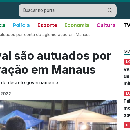
ica
Polícia
Esporte
Economia
Cultura
TV
autuados por conta de aglomeração em Manaus
Ma
al são autuados por
L
ração em Manaus
Re
de
o do decreto governamental
mi
 2022
L
Fá
mo
sa
P