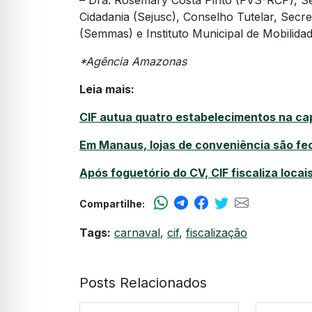
– Dra. Rosemary Costa Pinto (FVS-RCP), Se
Cidadania (Sejusc), Conselho Tutelar, Secre
(Semmas) e Instituto Municipal de Mobilid
*Agência Amazonas
Leia mais:
CIF autua quatro estabelecimentos na cap
Em Manaus, lojas de conveniência são fe
Após foguetório do CV, CIF fiscaliza locai
Compartilhe:
Tags:
carnaval
,
cif
,
fiscalização
Posts Relacionados