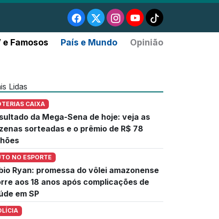
 e Famosos
País e Mundo
Opinião
is Lidas
OTERIAS CAIXA
sultado da Mega-Sena de hoje: veja as
zenas sorteadas e o prêmio de R$ 78
lhões
UTO NO ESPORTE
bio Ryan: promessa do vôlei amazonense
rre aos 18 anos após complicações de
úde em SP
OLÍCIA