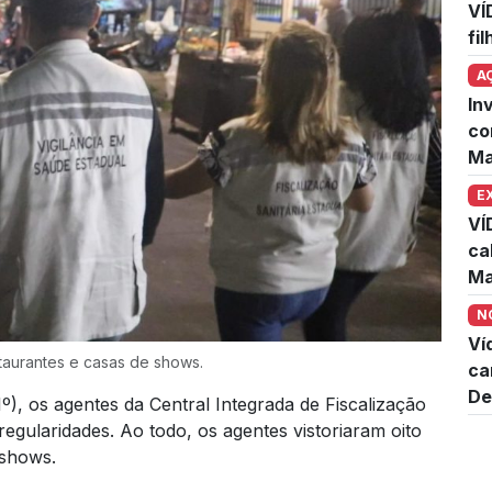
VÍ
fi
A
In
co
Ma
E
VÍ
ca
Ma
N
Ví
staurantes e casas de shows.
ca
De
1º), os agentes da Central Integrada de Fiscalização
regularidades. Ao todo, os agentes vistoriaram oito
 shows.