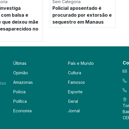
oria
Sem Categoria
investiga
Policial aposentado é
 com balsa e
procurado por extorsão e
e que deixou mãe
sequestro em Manaus
 desaparecidos no
Co
Últimas
País e Mundo
Opinião
Cultura
Amazonas
Famosos
tais
Polícia
Esporte
Política
Geral
Tor
Economia
Jornal
Bai
CE