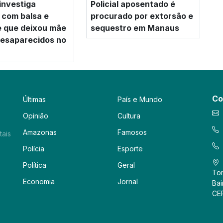
investiga
Policial aposentado é
 com balsa e
procurado por extorsão e
e que deixou mãe
sequestro em Manaus
 desaparecidos no
Co
Últimas
País e Mundo
Opinião
Cultura
Amazonas
Famosos
tais
Polícia
Esporte
Política
Geral
Tor
Economia
Jornal
Bai
CE