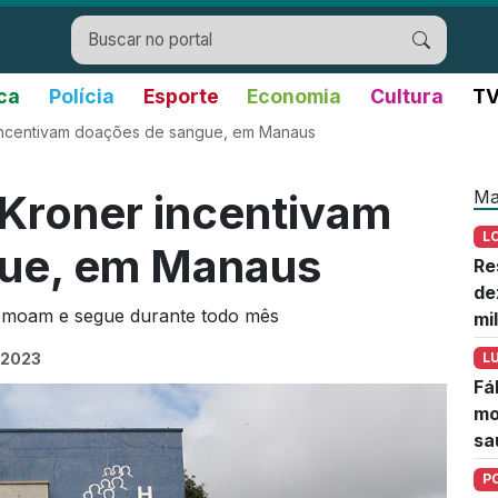
ica
Polícia
Esporte
Economia
Cultura
TV
incentivam doações de sangue, em Manaus
Ma
Kroner incentivam
L
ue, em Manaus
Re
de
Hemoam e segue durante todo mês
mi
e 2023
L
Fá
mo
sa
P