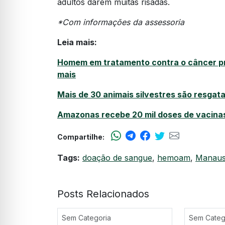
adultos darem muitas risadas.
*Com informações da assessoria
Leia mais:
Homem em tratamento contra o câncer pr
mais
Mais de 30 animais silvestres são resga
Amazonas recebe 20 mil doses de vacinas
Compartilhe:
Tags:
doação de sangue
,
hemoam
,
Manau
Posts Relacionados
Sem Categoria
Sem Categ