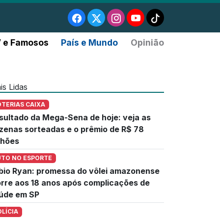
 e Famosos
País e Mundo
Opinião
is Lidas
OTERIAS CAIXA
sultado da Mega-Sena de hoje: veja as
zenas sorteadas e o prêmio de R$ 78
lhões
UTO NO ESPORTE
bio Ryan: promessa do vôlei amazonense
rre aos 18 anos após complicações de
úde em SP
OLÍCIA