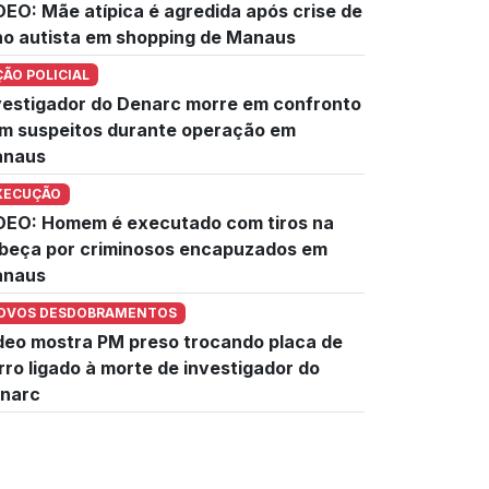
DEO: Mãe atípica é agredida após crise de
lho autista em shopping de Manaus
ÇÃO POLICIAL
vestigador do Denarc morre em confronto
m suspeitos durante operação em
naus
XECUÇÃO
DEO: Homem é executado com tiros na
beça por criminosos encapuzados em
naus
OVOS DESDOBRAMENTOS
deo mostra PM preso trocando placa de
rro ligado à morte de investigador do
narc