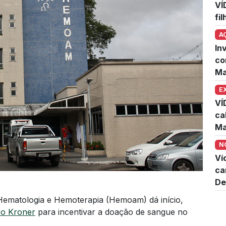
VÍ
fi
A
In
co
Ma
E
VÍ
ca
Ma
N
Ví
ca
De
ematologia e Hemoterapia (Hemoam) dá início,
co Kroner
para incentivar a doação de sangue no