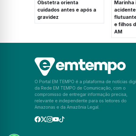
Obstetra orienta
Marinha 
cuidados antes e após a
acidente
gravidez
flutuant
e filhos
AM
O Portal EM TEMPO é a plataforma de notícias digi
da Rede EM TEMPO de Comunicação, com o
compromisso de entregar informação precisa,
relevante e independente para os leitores do
Amazonas e da Amazônia Legal.