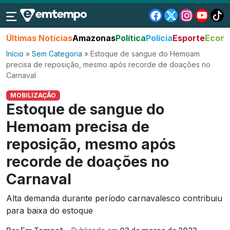
Últimas Notícias
Amazonas
Política
Polícia
Esporte
Econo
Início
»
Sem Categoria
»
Estoque de sangue do Hemoam
precisa de reposição, mesmo após recorde de doações no
Carnaval
MOBILIZAÇÃO
Estoque de sangue do
Hemoam precisa de
reposição, mesmo após
recorde de doações no
Carnaval
Alta demanda durante período carnavalesco contribuiu
para baixa do estoque