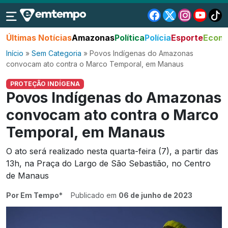
Últimas Notícias
Amazonas
Política
Polícia
Esporte
Econo
Início
»
Sem Categoria
»
Povos Indígenas do Amazonas
convocam ato contra o Marco Temporal, em Manaus
PROTEÇÃO INDÍGENA
Povos Indígenas do Amazonas
convocam ato contra o Marco
Temporal, em Manaus
O ato será realizado nesta quarta-feira (7), a partir das
13h, na Praça do Largo de São Sebastião, no Centro
de Manaus
Por Em Tempo*
Publicado em
06 de junho de 2023