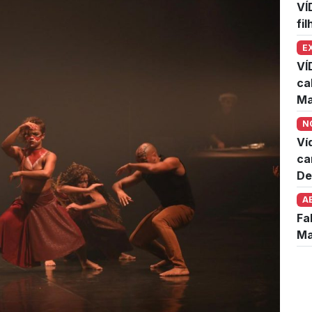
VÍ
fi
E
VÍ
ca
Ma
N
Ví
ca
De
A
Fa
Ma