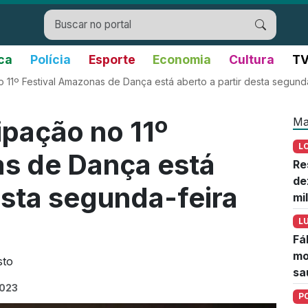
ica
Polícia
Esporte
Economia
Cultura
TV
no 11º Festival Amazonas de Dança está aberto a partir desta segund
Ma
cipação no 11º
L
s de Dança está
Re
de
esta segunda-feira
mi
L
Fá
mo
sto
sa
2023
P