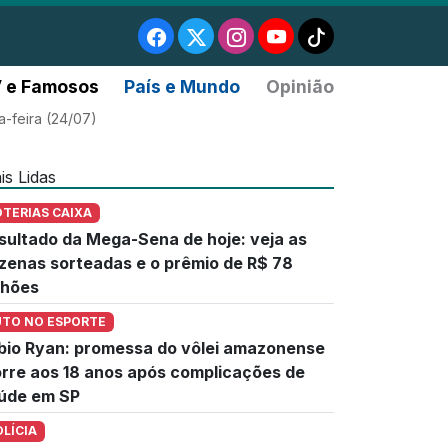
 e Famosos
País e Mundo
Opinião
a-feira (24/07)
is Lidas
OTERIAS CAIXA
sultado da Mega-Sena de hoje: veja as
zenas sorteadas e o prêmio de R$ 78
lhões
UTO NO ESPORTE
bio Ryan: promessa do vôlei amazonense
rre aos 18 anos após complicações de
úde em SP
OLÍCIA