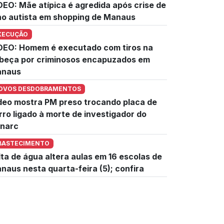
DEO: Mãe atípica é agredida após crise de
lho autista em shopping de Manaus
XECUÇÃO
DEO: Homem é executado com tiros na
beça por criminosos encapuzados em
naus
OVOS DESDOBRAMENTOS
deo mostra PM preso trocando placa de
rro ligado à morte de investigador do
narc
BASTECIMENTO
lta de água altera aulas em 16 escolas de
naus nesta quarta-feira (5); confira