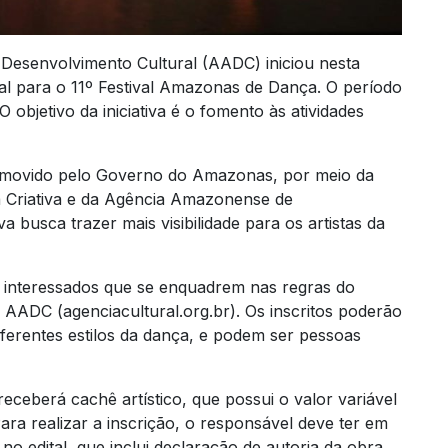
esenvolvimento Cultural (AADC) iniciou nesta
tal para o 11º Festival Amazonas de Dança. O período
 O objetivo da iniciativa é o fomento às atividades
omovido pelo Governo do Amazonas, por meio da
a Criativa e da Agência Amazonense de
a busca trazer mais visibilidade para os artistas da
os interessados que se enquadrem nas regras do
a AADC (agenciacultural.org.br). Os inscritos poderão
ferentes estilos da dança, e podem ser pessoas
ceberá cachê artístico, que possui o valor variável
a realizar a inscrição, o responsável deve ter em
 edital, que inclui declaração de autoria da obra