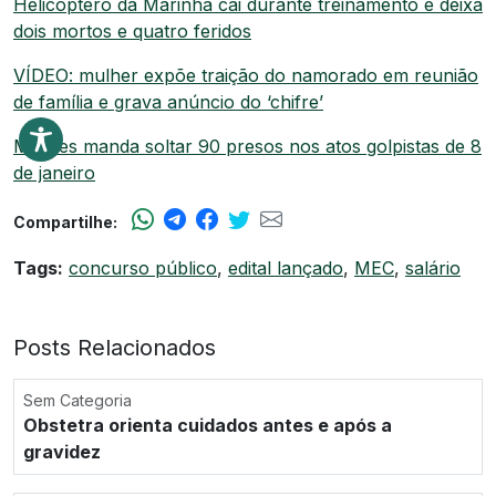
Helicóptero da Marinha cai durante treinamento e deixa
dois mortos e quatro feridos
VÍDEO: mulher expõe traição do namorado em reunião
de família e grava anúncio do ‘chifre’
Moraes manda soltar 90 presos nos atos golpistas de 8
de janeiro
Compartilhe:
Tags:
concurso público
,
edital lançado
,
MEC
,
salário
Posts Relacionados
Sem Categoria
Obstetra orienta cuidados antes e após a
gravidez