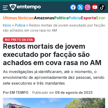
Últimas Notícias
Amazonas
Política
Polícia
Esporte
Econo
Início
»
Polícia
»
Restos mortais de jovem executado por facção
são achados em cova rasa no AM
RIO PRETO DA EVA
Restos mortais de jovem
executado por facção são
achados em cova rasa no AM
As investigações já identificaram, até o momento, o
envolvimento de aproximadamente dez pessoas, sendo
sete executores e três mandantes
Por EM TEMPO
Publicado em
09 de agosto de 2023