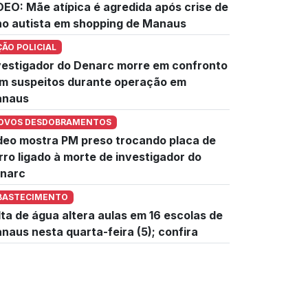
DEO: Mãe atípica é agredida após crise de
lho autista em shopping de Manaus
ÇÃO POLICIAL
vestigador do Denarc morre em confronto
m suspeitos durante operação em
naus
OVOS DESDOBRAMENTOS
deo mostra PM preso trocando placa de
rro ligado à morte de investigador do
narc
BASTECIMENTO
lta de água altera aulas em 16 escolas de
naus nesta quarta-feira (5); confira