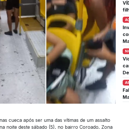
VÍ
fi
A
In
co
Ma
N
Ví
ca
De
A
Fa
Ma
as cueca após ser uma das vítimas de um assalto
na noite deste sábado (5), no bairro Coroado, Zona