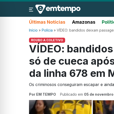
Últimas Notícias
Amazonas
Polít
Início
»
Polícia
»
VÍDEO: bandidos deixam passagei
ROUBO A COLETIVO
VÍDEO: bandidos
só de cueca após
da linha 678 em
Os criminosos conseguiram escapar e ainda
Por EM TEMPO
Publicado em
05 de novembro