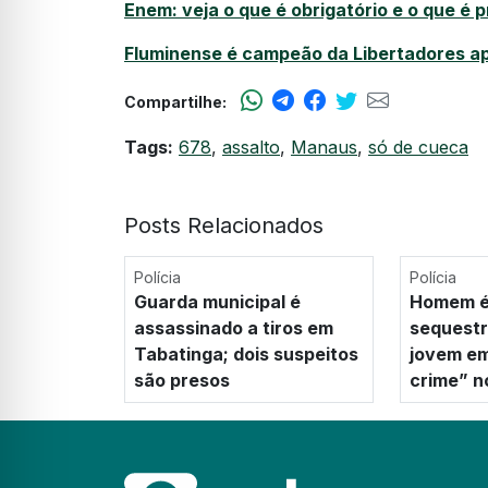
Enem: veja o que é obrigatório e o que é 
Fluminense é campeão da Libertadores a
Compartilhe:
Tags:
678
,
assalto
,
Manaus
,
só de cueca
Posts Relacionados
Polícia
Polícia
Guarda municipal é
Homem é
assassinado a tiros em
sequestr
Tabatinga; dois suspeitos
jovem em
são presos
crime” 