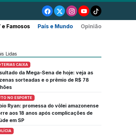
 e Famosos
País e Mundo
Opinião
is Lidas
OTERIAS CAIXA
sultado da Mega-Sena de hoje: veja as
zenas sorteadas e o prêmio de R$ 78
lhões
UTO NO ESPORTE
bio Ryan: promessa do vôlei amazonense
rre aos 18 anos após complicações de
úde em SP
OLÍCIA