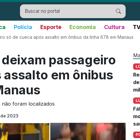
ica
Polícia
Esporte
Economia
Cultura
TV
ro só de cueca após assalto em ônibus da linha 678 em Manaus
Ma
 deixam passageiro
L
 assalto em ônibus
Re
de
 Manaus
mi
L
 não foram localizados
Fá
 de 2023
mo
sa
P