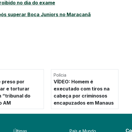
proibido no dia do exame
pós superar Boca Juniors no Maracanã
Polícia
 preso por
VÍDEO: Homem é
ar e torturar
executado com tiros na
 “tribunal do
cabeça por criminosos
no AM
encapuzados em Manaus
Co
Últimas
País e Mundo