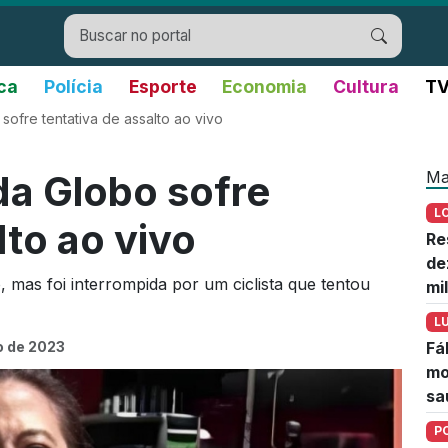
ica
Polícia
Esporte
Economia
Cultura
TV
sofre tentativa de assalto ao vivo
Ma
da Globo sofre
L
lto ao vivo
Re
de
, mas foi interrompida por um ciclista que tentou
mi
L
o de 2023
Fá
mo
sa
P