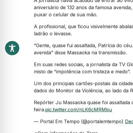
A jornalista havia acabado de entrar ao vi
aniversário de 132 anos da famosa avenida, 
puxar o celular de sua mão.
A profissional, que ficou visivelmente abal
ladrão o levasse.
“Gente, quase fui assaltada, Patrícia do céu. 
avenida” disse Massaoka na transmissão.
Em suas redes sociais, a jornalista da TV 
misto de “impotência com tristeza e medo”.
Um dos principais cartões-postais da cidade
dados do Monitor da Violência, ao lado da 
Repórter Ju Massaoka quase foi assaltada 
feira.
pic.twitter.com/nLK6cMRMbu
— Portal Em Tempo (@portalemtempo)
Dec