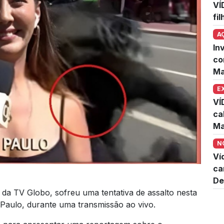
VÍ
fi
A
In
co
Ma
E
VÍ
ca
Ma
N
Ví
ca
De
da TV Globo, sofreu uma tentativa de assalto nesta
o Paulo, durante uma transmissão ao vivo.