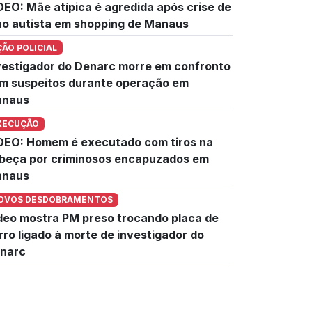
DEO: Mãe atípica é agredida após crise de
lho autista em shopping de Manaus
ÇÃO POLICIAL
vestigador do Denarc morre em confronto
m suspeitos durante operação em
naus
XECUÇÃO
DEO: Homem é executado com tiros na
beça por criminosos encapuzados em
naus
OVOS DESDOBRAMENTOS
deo mostra PM preso trocando placa de
rro ligado à morte de investigador do
narc