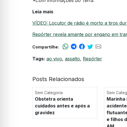
*Com informações do Terra.
Leia mais
VÍDEO: Locutor de rádio é morto a tiros du
Repórter revela amante por engano em tra
Compartilhe:
Tags:
ao vivo
,
assalto
,
Repórter
Posts Relacionados
Sem Categoria
Sem Categ
Obstetra orienta
Marinha 
cuidados antes e após a
acidente
gravidez
flutuant
e filhos
AM