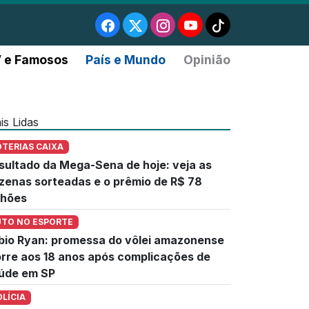
 e Famosos
País e Mundo
Opinião
is Lidas
OTERIAS CAIXA
sultado da Mega-Sena de hoje: veja as
zenas sorteadas e o prêmio de R$ 78
lhões
UTO NO ESPORTE
bio Ryan: promessa do vôlei amazonense
rre aos 18 anos após complicações de
úde em SP
OLÍCIA