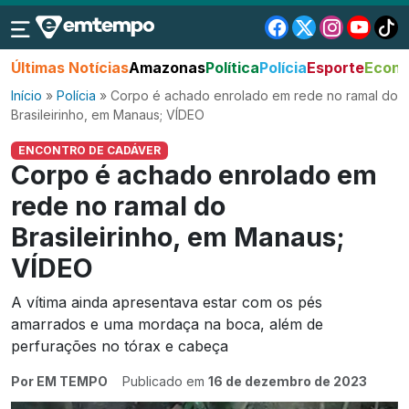
Últimas Notícias
Amazonas
Política
Polícia
Esporte
Econo
Início
»
Polícia
»
Corpo é achado enrolado em rede no ramal do
Brasileirinho, em Manaus; VÍDEO
ENCONTRO DE CADÁVER
Corpo é achado enrolado em
rede no ramal do
Brasileirinho, em Manaus;
VÍDEO
A vítima ainda apresentava estar com os pés
amarrados e uma mordaça na boca, além de
perfurações no tórax e cabeça
Por EM TEMPO
Publicado em
16 de dezembro de 2023