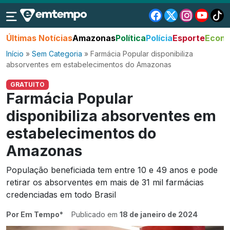
Últimas Notícias
Amazonas
Política
Polícia
Esporte
Econo
Início
»
Sem Categoria
»
Farmácia Popular disponibiliza
absorventes em estabelecimentos do Amazonas
GRATUITO
Farmácia Popular
disponibiliza absorventes em
estabelecimentos do
Amazonas
População beneficiada tem entre 10 e 49 anos e pode
retirar os absorventes em mais de 31 mil farmácias
credenciadas em todo Brasil
Por Em Tempo*
Publicado em
18 de janeiro de 2024