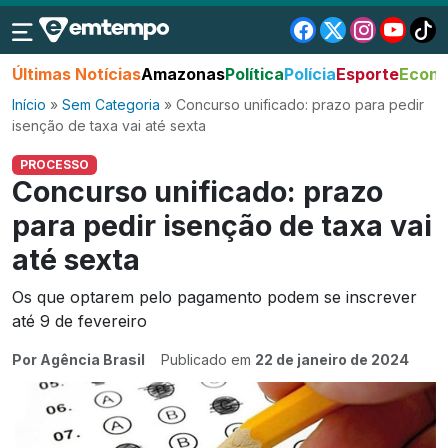
Últimas Notícias
Amazonas
Política
Polícia
Esporte
Econo
Início
»
Sem Categoria
»
Concurso unificado: prazo para pedir
isenção de taxa vai até sexta
PROCESSO
Concurso unificado: prazo
para pedir isenção de taxa vai
até sexta
Os que optarem pelo pagamento podem se inscrever
até 9 de fevereiro
Por Agência Brasil
Publicado em
22 de janeiro de 2024