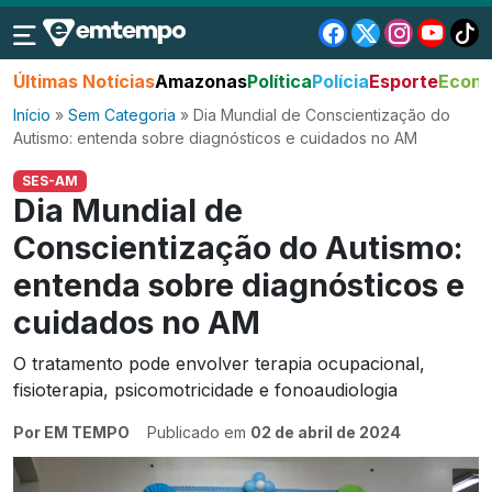
Últimas Notícias
Amazonas
Política
Polícia
Esporte
Econo
Início
»
Sem Categoria
»
Dia Mundial de Conscientização do
Autismo: entenda sobre diagnósticos e cuidados no AM
SES-AM
Dia Mundial de
Conscientização do Autismo:
entenda sobre diagnósticos e
cuidados no AM
O tratamento pode envolver terapia ocupacional,
fisioterapia, psicomotricidade e fonoaudiologia
Por EM TEMPO
Publicado em
02 de abril de 2024