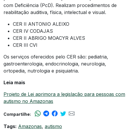
com Deficiência (PcD). Realizam procedimentos de
reabilitação auditiva, física, intelectual e visual.
CER II ANTONIO ALEIXO
CER IV CODAJAS
CER II ABRIGO MOACYR ALVES
CER III CVI
Os serviços oferecidos pelo CER são: pediatria,
gastroenterologia, endocrinologia, neurologia,
ortopedia, nutrologia e psiquiatria.
Leia mais
Projeto de Lei aprimora a legislação para pessoas com
autismo no Amazonas
Compartilhe:
Tags:
Amazonas
,
autismo