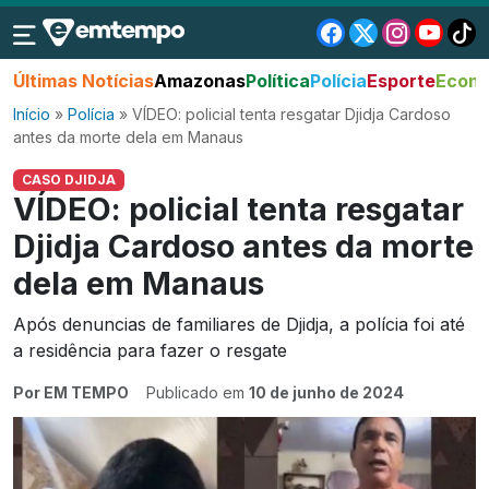
Últimas Notícias
Amazonas
Política
Polícia
Esporte
Econo
Início
»
Polícia
»
VÍDEO: policial tenta resgatar Djidja Cardoso
antes da morte dela em Manaus
CASO DJIDJA
VÍDEO: policial tenta resgatar
Djidja Cardoso antes da morte
dela em Manaus
Após denuncias de familiares de Djidja, a polícia foi até
a residência para fazer o resgate
Por EM TEMPO
Publicado em
10 de junho de 2024