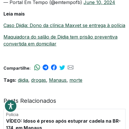
— Portal Em Tempo (@emtempofb)
June 10, 2024
Leia mais
Caso Djidja: Dono da clínica Maxvet se entrega à polícia
Maquiadora do salão de Djidja tem prisão preventiva
convertida em domiciliar
Compartilhe:
Tags:
djidja
,
drogas
,
Manaus
,
morte
Posts Relacionados
Polícia
VÍDEO: Idoso é preso após estuprar cadela na BR-
174, em Manaus