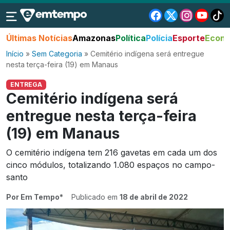
Últimas Notícias
Amazonas
Política
Polícia
Esporte
Econo
Início
»
Sem Categoria
»
Cemitério indígena será entregue
nesta terça-feira (19) em Manaus
ENTREGA
Cemitério indígena será
entregue nesta terça-feira
(19) em Manaus
O cemitério indígena tem 216 gavetas em cada um dos
cinco módulos, totalizando 1.080 espaços no campo-
santo
Por Em Tempo*
Publicado em
18 de abril de 2022