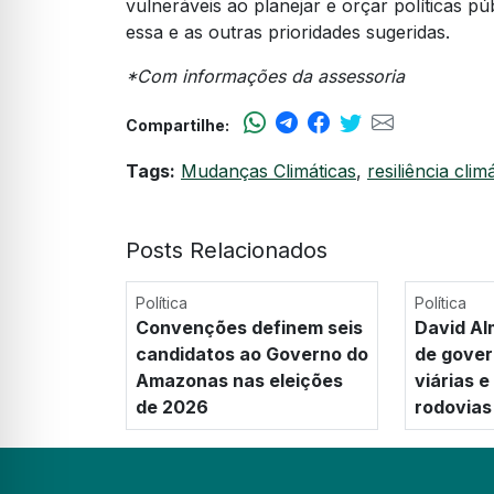
vulneráveis ao planejar e orçar políticas pú
essa e as outras prioridades sugeridas.
*Com informações da assessoria
Compartilhe:
Tags:
Mudanças Climáticas
,
resiliência clim
Posts Relacionados
Política
Política
Convenções definem seis
David Al
candidatos ao Governo do
de gover
Amazonas nas eleições
viárias 
de 2026
rodovias