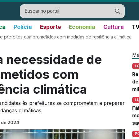
ica
Polícia
Esporte
Economia
Cultura
TV
e prefeitos comprometidos com medidas de resiliência climática
Ma
ra necessidade de
L
ometidos com
Re
de
ência climática
mi
L
andidatas às prefeituras se comprometam a preparar
Fá
udanças climáticas
mo
 de 2024
sa
P