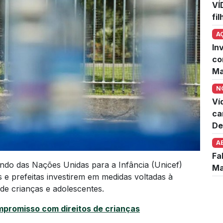
VÍ
fi
A
In
co
Ma
N
Ví
ca
De
A
Fa
undo das Nações Unidas para a Infância (Unicef)
Ma
s e prefeitas investirem em medidas voltadas à
s de crianças e adolescentes.
mpromisso com direitos de crianças