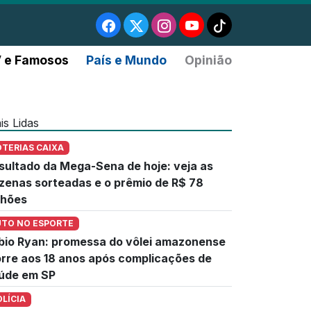
 e Famosos
País e Mundo
Opinião
is Lidas
OTERIAS CAIXA
sultado da Mega-Sena de hoje: veja as
zenas sorteadas e o prêmio de R$ 78
lhões
UTO NO ESPORTE
bio Ryan: promessa do vôlei amazonense
rre aos 18 anos após complicações de
úde em SP
OLÍCIA