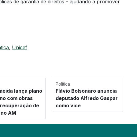
blicas de garantia de direitos – ajudando a promover
ática
,
Unicef
Política
meida lança plano
Flávio Bolsonaro anuncia
no com obras
deputado Alfredo Gaspar
e recuperação de
como vice
 no AM