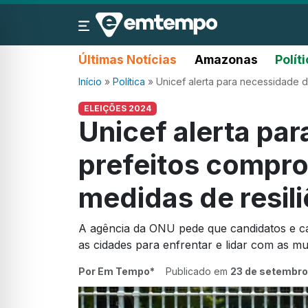
Últimas Notícias
Amazonas
Polít
Início
»
Política
»
Unicef alerta para necessidade d
ELEIÇÕES 2024
Unicef alerta pa
prefeitos compr
medidas de resili
A agência da ONU pede que candidatos e c
as cidades para enfrentar e lidar com as m
Por Em Tempo*
Publicado em
23 de setembro