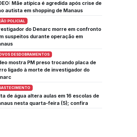
DEO: Mãe atípica é agredida após crise de
lho autista em shopping de Manaus
ÇÃO POLICIAL
vestigador do Denarc morre em confronto
m suspeitos durante operação em
naus
OVOS DESDOBRAMENTOS
deo mostra PM preso trocando placa de
rro ligado à morte de investigador do
narc
BASTECIMENTO
lta de água altera aulas em 16 escolas de
naus nesta quarta-feira (5); confira