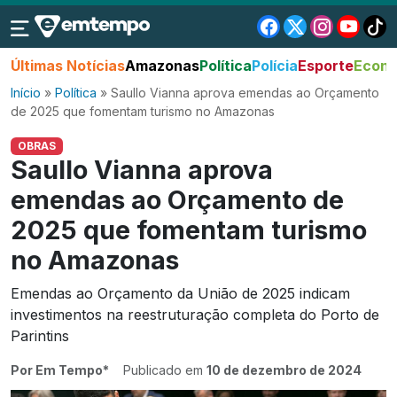
Últimas Notícias
Amazonas
Política
Polícia
Esporte
Econo
Início
»
Política
»
Saullo Vianna aprova emendas ao Orçamento
de 2025 que fomentam turismo no Amazonas
OBRAS
Saullo Vianna aprova
emendas ao Orçamento de
2025 que fomentam turismo
no Amazonas
Emendas ao Orçamento da União de 2025 indicam
investimentos na reestruturação completa do Porto de
Parintins
Por Em Tempo*
Publicado em
10 de dezembro de 2024