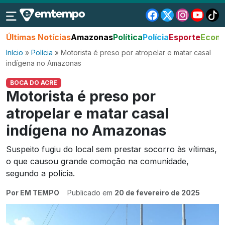
Últimas Notícias
Amazonas
Política
Polícia
Esporte
Econo
Início
»
Polícia
»
Motorista é preso por atropelar e matar casal
indígena no Amazonas
BOCA DO ACRE
Motorista é preso por
atropelar e matar casal
indígena no Amazonas
Suspeito fugiu do local sem prestar socorro às vítimas,
o que causou grande comoção na comunidade,
segundo a polícia.
Por EM TEMPO
Publicado em
20 de fevereiro de 2025