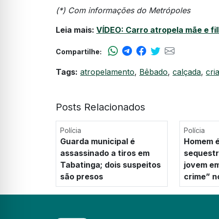
(*) Com informações do Metrópoles
Leia mais:
VÍDEO: Carro atropela mãe e fi
Compartilhe:
Tags:
atropelamento
,
Bêbado
,
calçada
,
cri
Posts Relacionados
Polícia
Polícia
Guarda municipal é
Homem é
assassinado a tiros em
sequestr
Tabatinga; dois suspeitos
jovem em
são presos
crime” 