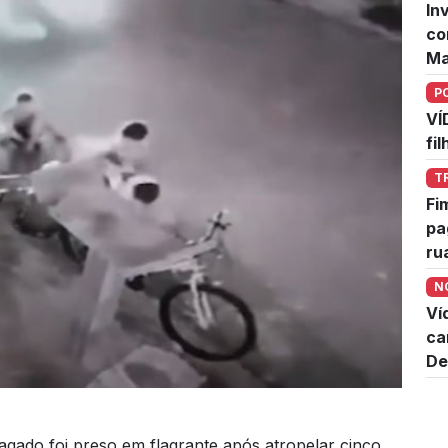
In
co
Ma
P
VÍ
fi
T
Fi
pa
ru
N
Ví
ca
De
ado foi preso em flagrante após atropelar cinco