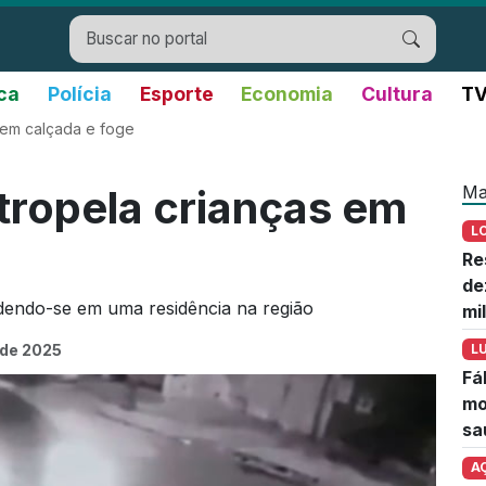
ica
Polícia
Esporte
Economia
Cultura
TV
 em calçada e foge
Ma
ropela crianças em
L
Re
de
ndendo-se em uma residência na região
mi
 de 2025
L
Fá
mo
sa
A