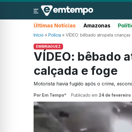
Últimas Notícias
Amazonas
Polít
Início
»
Polícia
»
VÍDEO: bêbado atropela crianças
EMBRIAGUEZ
VÍDEO: bêbado at
calçada e foge
Motorista havia fugido após o crime, esco
Por Em Tempo*
Publicado em
24 de fevereiro