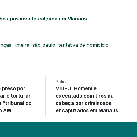
lho após invadir calçada em Manaus
anças
,
limeira
,
são paulo
,
tentativa de homicídio
Polícia
 preso por
VÍDEO: Homem é
ar e torturar
executado com tiros na
 “tribunal do
cabeça por criminosos
no AM
encapuzados em Manaus