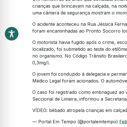
crianças que brincavam na calçada, na noit
uma câmera de segurança mostram o moment
O acidente aconteceu na Rua Jéssica Ferna
foram encaminhadas ao Pronto Socorro lo
O motorista havia fugido após o crime, esc
localizado, foi submetido ao teste do etilôm
no organismo. No Código Trânsito Brasileiro,
0,3mg/l.
O jovem foi conduzido à delegacia e permane
Médico Legal foram acionados. O automóvel
O caso foi registrado como embriaguez ao vo
Seccional de Limeira, informou a Secretari
VÍDEO: bêbado atropela crianças em calça
— Portal Em Tempo (@portalemtempo)
Feb