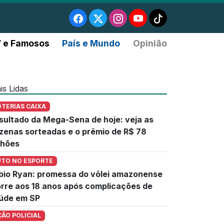
 e Famosos
País e Mundo
Opinião
is Lidas
OTERIAS CAIXA
sultado da Mega-Sena de hoje: veja as
zenas sorteadas e o prêmio de R$ 78
lhões
UTO NO ESPORTE
bio Ryan: promessa do vôlei amazonense
rre aos 18 anos após complicações de
úde em SP
ÇÃO POLICIAL