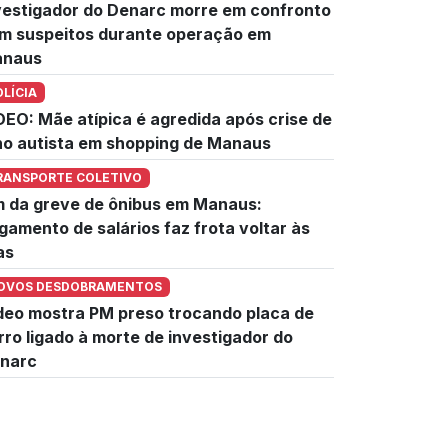
vestigador do Denarc morre em confronto
m suspeitos durante operação em
naus
OLÍCIA
DEO: Mãe atípica é agredida após crise de
lho autista em shopping de Manaus
RANSPORTE COLETIVO
m da greve de ônibus em Manaus:
gamento de salários faz frota voltar às
as
OVOS DESDOBRAMENTOS
deo mostra PM preso trocando placa de
rro ligado à morte de investigador do
narc