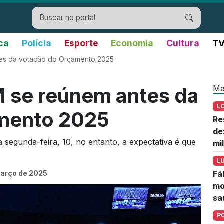
ica
Polícia
Esporte
Economia
Cultura
TV
es da votação do Orçamento 2025
Ma
 se reúnem antes da
L
mento 2025
Re
de
 segunda-feira, 10, no entanto, a expectativa é que
mi
L
arço de 2025
Fá
mo
sa
P