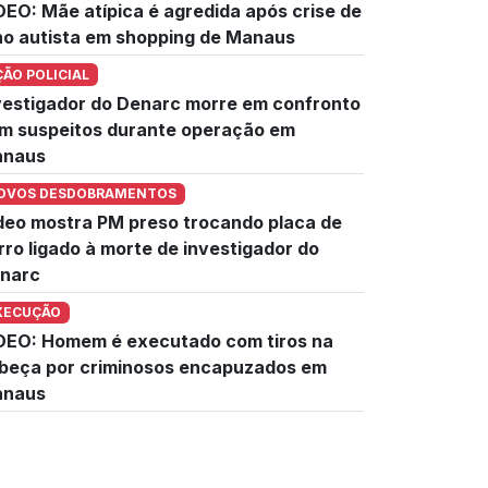
DEO: Mãe atípica é agredida após crise de
lho autista em shopping de Manaus
ÇÃO POLICIAL
vestigador do Denarc morre em confronto
m suspeitos durante operação em
naus
OVOS DESDOBRAMENTOS
deo mostra PM preso trocando placa de
rro ligado à morte de investigador do
narc
XECUÇÃO
DEO: Homem é executado com tiros na
beça por criminosos encapuzados em
naus