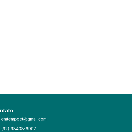
ntato
emtempoet@gmail.com
(92) 98408-6907