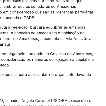
das propostas dos senadores do Amazonas que
le lembrar que os senadores do Amazonas
 em consideração que são as lideranças partidárias.
io comanda o PSDB.
uta a reeleição, buscará equilibrar as emendas
almente, a bandeira do emedebista é habitação na
 interior do Amazonas, a exemplo da Vila Amazônia
Manaus.
rá na briga pelo comando do Governo do Amazonas,
m consideração os números de rejeição na capital e a
stado.
 propostas para apresentar no orçamento, levando
4), senador Angelo Coronel (PSD-BA), disse que o