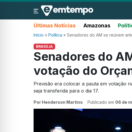
Últimas Notícias
Amazonas
Polít
Início
»
Política
»
Senadores do AM se reúnem ant
BRASÍLIA
Senadores do AM
votação do Orça
Previsão era colocar a pauta em votação na
seja transferida para o dia 17.
Por Henderson Martins
Publicado em
06 de m