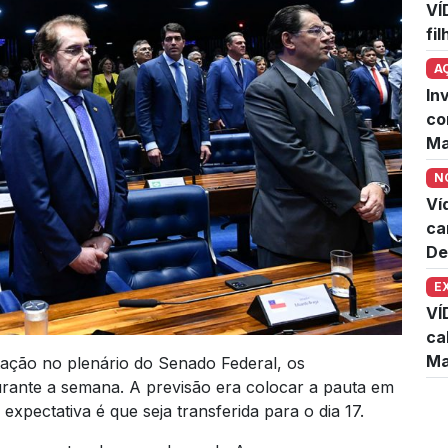
VÍ
fi
A
In
co
Ma
N
Ví
ca
De
E
VÍ
ca
Ma
ação no plenário do Senado Federal, os
rante a semana. A previsão era colocar a pauta em
expectativa é que seja transferida para o dia 17.