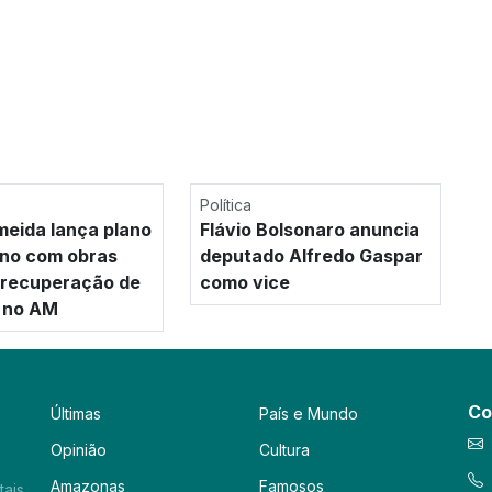
Política
meida lança plano
Flávio Bolsonaro anuncia
no com obras
deputado Alfredo Gaspar
e recuperação de
como vice
 no AM
Co
Últimas
País e Mundo
Opinião
Cultura
Amazonas
Famosos
tais