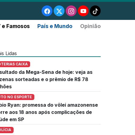
 e Famosos
País e Mundo
Opinião
is Lidas
OTERIAS CAIXA
sultado da Mega-Sena de hoje: veja as
zenas sorteadas e o prêmio de R$ 78
lhões
UTO NO ESPORTE
bio Ryan: promessa do vôlei amazonense
rre aos 18 anos após complicações de
úde em SP
OLÍCIA