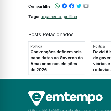
Compartilhe:
Tags:
orçamento
,
política
Posts Relacionados
Política
Política
Convenções definem seis
David Al
candidatos ao Governo do
de gover
Amazonas nas eleições
viárias 
de 2026
rodovias
O Portal EM TEMPO é a plataforma de notícias digi