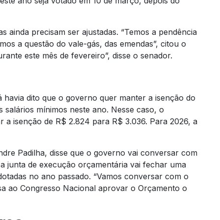
este ano seja votado em 10 de março, depois do
as ainda precisam ser ajustadas. “Temos a pendência
os a questão do vale-gás, das emendas”, citou o
urante este mês de fevereiro”, disse o senador.
á havia dito que o governo quer manter a isenção do
 salários mínimos neste ano. Nesse caso, o
r a isenção de R$ 2.824 para R$ 3.036. Para 2026, a
andre Padilha, disse que o governo vai conversar com
e a junta de execução orçamentária vai fechar uma
 adotadas no ano passado. “Vamos conversar com o
essa ao Congresso Nacional aprovar o Orçamento o