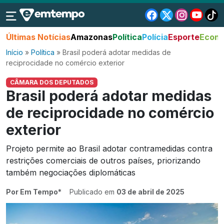
Últimas Notícias
Amazonas
Política
Polícia
Esporte
Econo
Início
»
Política
»
Brasil poderá adotar medidas de
reciprocidade no comércio exterior
CÂMARA DOS DEPUTADOS
Brasil poderá adotar medidas
de reciprocidade no comércio
exterior
Projeto permite ao Brasil adotar contramedidas contra
restrições comerciais de outros países, priorizando
também negociações diplomáticas
Por Em Tempo*
Publicado em
03 de abril de 2025