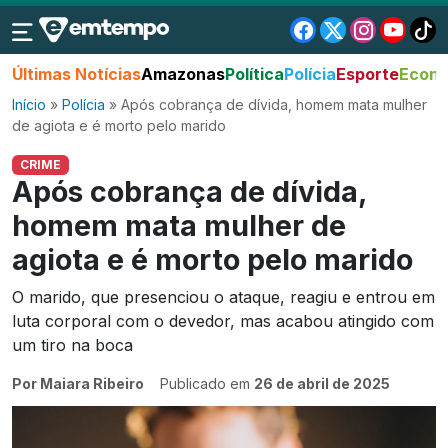
Últimas Notícias
Amazonas
Política
Polícia
Esporte
Econo
Início
»
Polícia
»
Após cobrança de dívida, homem mata mulher
de agiota e é morto pelo marido
CRIME
Após cobrança de dívida,
homem mata mulher de
agiota e é morto pelo marido
O marido, que presenciou o ataque, reagiu e entrou em
luta corporal com o devedor, mas acabou atingido com
um tiro na boca
Por Maiara Ribeiro
Publicado em
26 de abril de 2025