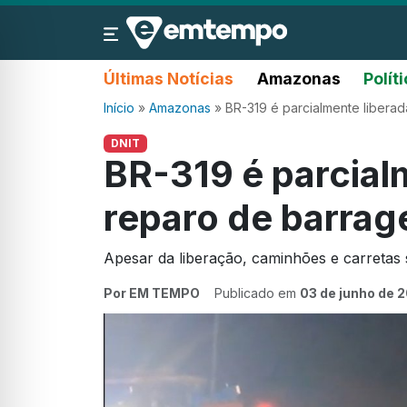
Últimas Notícias
Amazonas
Polít
Início
»
Amazonas
»
BR-319 é parcialmente libera
DNIT
BR-319 é parcial
reparo de barrag
Apesar da liberação, caminhões e carretas 
Por EM TEMPO
Publicado em
03 de junho de 