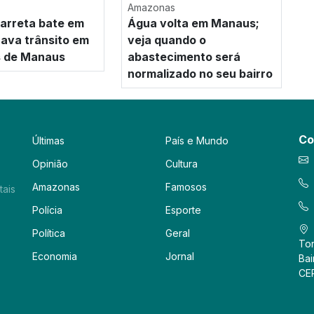
Amazonas
arreta bate em
Água volta em Manaus;
rava trânsito em
veja quando o
s de Manaus
abastecimento será
normalizado no seu bairro
Co
Últimas
País e Mundo
Opinião
Cultura
Amazonas
Famosos
tais
Polícia
Esporte
Política
Geral
Tor
Economia
Jornal
Bai
CE