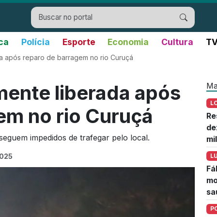
ica
Polícia
Esporte
Economia
Cultura
TV
da após reparo de barragem no rio Curuçá
Ma
mente liberada após
L
em no rio Curuçá
Re
de
seguem impedidos de trafegar pelo local.
mi
2025
L
Fá
mo
sa
P