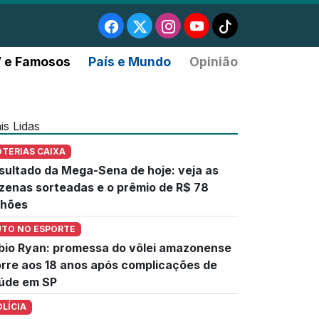
 e Famosos
País e Mundo
Opinião
is Lidas
OTERIAS CAIXA
sultado da Mega-Sena de hoje: veja as
zenas sorteadas e o prêmio de R$ 78
lhões
UTO NO ESPORTE
bio Ryan: promessa do vôlei amazonense
rre aos 18 anos após complicações de
úde em SP
OLÍCIA