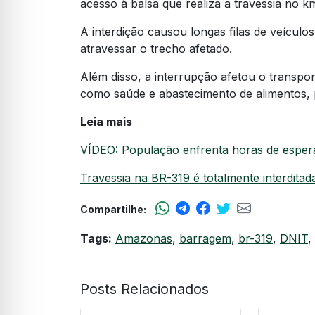
acesso à balsa que realiza a travessia no k
A interdição causou longas filas de veícul
atravessar o trecho afetado.
Além disso, a interrupção afetou o transpor
como saúde e abastecimento de alimentos, 
Leia mais
VÍDEO: População enfrenta horas de espe
Travessia na BR-319 é totalmente interdi
Compartilhe:
Tags:
Amazonas
,
barragem
,
br-319
,
DNIT
,
Posts Relacionados