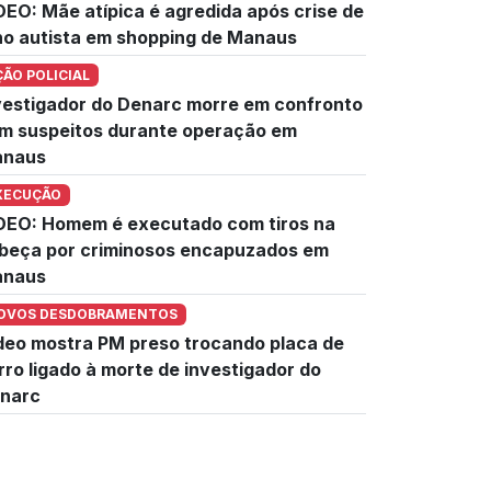
DEO: Mãe atípica é agredida após crise de
lho autista em shopping de Manaus
ÇÃO POLICIAL
vestigador do Denarc morre em confronto
m suspeitos durante operação em
naus
XECUÇÃO
DEO: Homem é executado com tiros na
beça por criminosos encapuzados em
naus
OVOS DESDOBRAMENTOS
deo mostra PM preso trocando placa de
rro ligado à morte de investigador do
narc