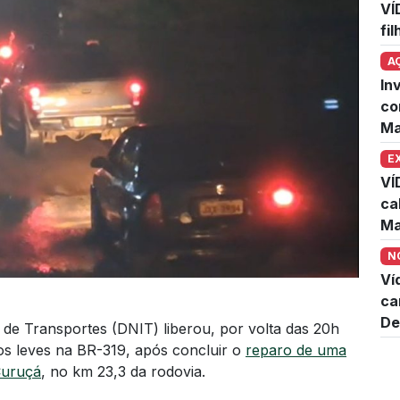
VÍ
fi
A
In
co
Ma
E
VÍ
ca
Ma
N
Ví
ca
De
de Transportes (DNIT) liberou, por volta das 20h
los leves na BR-319, após concluir o
reparo de uma
Curuçá
, no km 23,3 da rodovia.