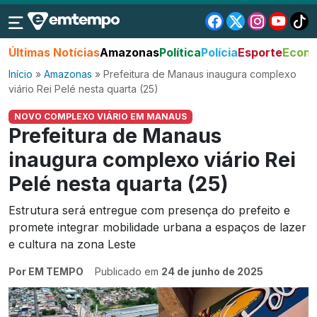
Últimas Notícias
Amazonas
Política
Polícia
Esporte
Econo
Início
»
Amazonas
»
Prefeitura de Manaus inaugura complexo
viário Rei Pelé nesta quarta (25)
NOVO COMPLEXO VIÁRIO EM MANAUS
Prefeitura de Manaus
inaugura complexo viário Rei
Pelé nesta quarta (25)
Estrutura será entregue com presença do prefeito e
promete integrar mobilidade urbana a espaços de lazer
e cultura na zona Leste
Por EM TEMPO
Publicado em
24 de junho de 2025